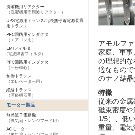
洗濯機用リアクター
（洗濯機用高周波リアクター）
UPS電源用トランス/冗長無停電電源装置
用トランス
PFC回路用インダクタ
（エアコン用）
アモルファ
EMIフィルタ
家庭、軍事
(電波障害フィルタ)
の理想的な
PFC回路用インダクタ
（圧粉磁心）
適なもので
制御トランス
のナノ結晶
（エレベーター用）
絶縁トランス
特徴
（医療機器用）
従来の金属
モーター製品
磁束密度や
無整流子電動機
1/5）、
（換気扇・レンジフード用）
重量、電気
ACモーター
（換気扇・レンジフード用)