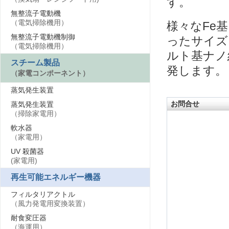
す。
無整流子電動機
（電気掃除機用）
様々なFe
無整流子電動機制御
ったサイズ（5
（電気掃除機用）
ルト基ナノ
スチーム製品
発します。
（家電コンポーネント）
蒸気発生装置
お問合せ
蒸気発生装置
（掃除家電用）
軟水器
（家電用）
UV 殺菌器
(家電用)
再生可能エネルギー機器
フィルタリアクトル
（風力発電用変換装置）
耐食変圧器
（海運用）