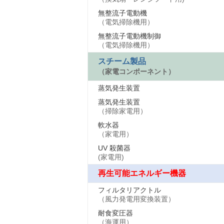
無整流子電動機
（電気掃除機用）
無整流子電動機制御
（電気掃除機用）
スチーム製品
（家電コンポーネント）
蒸気発生装置
蒸気発生装置
（掃除家電用）
軟水器
（家電用）
UV 殺菌器
(家電用)
再生可能エネルギー機器
フィルタリアクトル
（風力発電用変換装置）
耐食変圧器
（海運用）