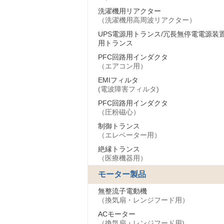
洗濯機用リアクター
（洗濯機用高周波リアクター）
UPS電源用トランス/冗長無停電電源装
用トランス
PFC回路用インダクタ
（エアコン用）
EMIフィルタ
(電波障害フィルタ)
PFC回路用インダクタ
（圧粉磁心）
制御トランス
（エレベーター用）
絶縁トランス
（医療機器用）
モーター製品
無整流子電動機
（換気扇・レンジフード用）
ACモーター
（換気扇・レンジフード用)