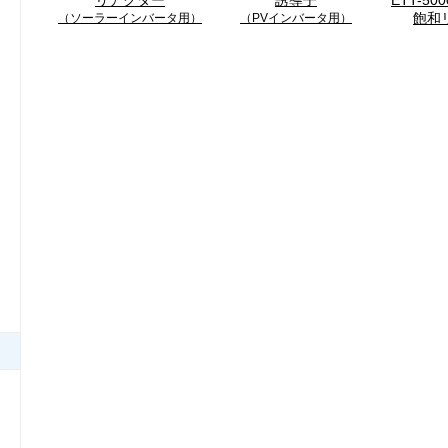
リアクター
誘導子
ETT-5
飽和
（ソーラーインバータ用）
（PVインバータ用）