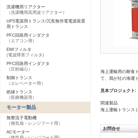
洗濯機用リアクター
（洗濯機用高周波リアクター）
UPS電源用トランス/冗長無停電電源装置
用トランス
PFC回路用インダクタ
（エアコン用）
EMIフィルタ
(電波障害フィルタ)
PFC回路用インダクタ
（圧粉磁心）
海上運輸用の耐食
制御トランス
て、我が社の海運
（エレベーター用）
見本プロジェクト:
絶縁トランス
（医療機器用）
関連製品
モーター製品
海上運輸トランス 
無整流子電動機
（換気扇・レンジフード用）
お問合せ
ACモーター
（換気扇・レンジフード用)