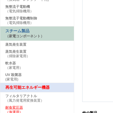
無整流子電動機
（電気掃除機用）
無整流子電動機制御
（電気掃除機用）
スチーム製品
（家電コンポーネント）
蒸気発生装置
蒸気発生装置
（掃除家電用）
軟水器
（家電用）
UV 殺菌器
(家電用)
再生可能エネルギー機器
フィルタリアクトル
（風力発電用変換装置）
耐食変圧器
（海運用）
他の製品