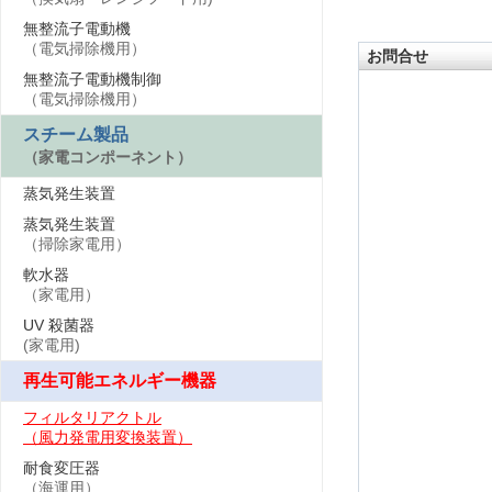
無整流子電動機
（電気掃除機用）
お問合せ
無整流子電動機制御
（電気掃除機用）
スチーム製品
（家電コンポーネント）
蒸気発生装置
蒸気発生装置
（掃除家電用）
軟水器
（家電用）
UV 殺菌器
(家電用)
再生可能エネルギー機器
フィルタリアクトル
（風力発電用変換装置）
耐食変圧器
（海運用）