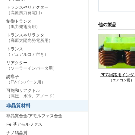
トランスやリアクター
（高原風力発電用）
制御トランス
他の製品
（風力発電所用）
トランスやリラクタ
（高原太陽光発電所用）
トランス
（デュアルコア付き）
リアクター
（ソーラーインバータ用）
PFC回路用インダ
誘導子
（エアコン用）
（PVインバータ用）
可飽和リアクトル
（高圧、水冷、アノード）
非晶質材料
非晶質合金/アモルファス合金
Fe 基アモルファス
ナノ結晶質