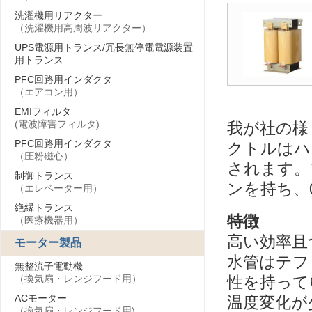
洗濯機用リアクター
（洗濯機用高周波リアクター）
UPS電源用トランス/冗長無停電電源装置
用トランス
PFC回路用インダクタ
（エアコン用）
EMIフィルタ
(電波障害フィルタ)
我が社の様
PFC回路用インダクタ
クトルはハ
（圧粉磁心）
されます。
制御トランス
ンを持ち、
（エレベーター用）
絶縁トランス
特徴
（医療機器用）
高い効率且
モーター製品
水管はテフ
無整流子電動機
性を持って
（換気扇・レンジフード用）
ACモーター
温度変化が
（換気扇・レンジフード用)