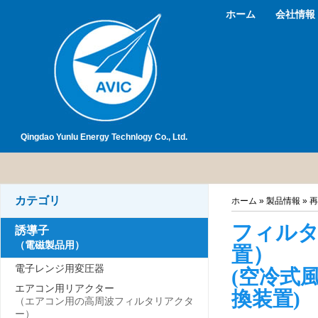
ホーム
会社情報
Qingdao Yunlu Energy Technlogy Co., Ltd.
カテゴリ
ホーム
»
製品情報
»
再
フィル
誘導子
（電磁製品用）
置）
電子レンジ用変圧器
(空冷式
エアコン用リアクター
換装置)
（エアコン用の高周波フィルタリアクタ
ー）