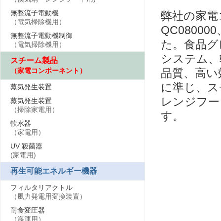
無整流子電動機
弊社の家電コ
（電気掃除機用）
QC0800
無整流子電動機制御
た。食品グ
（電気掃除機用）
システム、
スチーム製品
（家電コンポーネント）
品質、高い
に準じ、ス
蒸気発生装置
レンジフー
蒸気発生装置
（掃除家電用）
す。
軟水器
（家電用）
UV 殺菌器
(家電用)
再生可能エネルギー機器
フィルタリアクトル
（風力発電用変換装置）
耐食変圧器
（海運用）