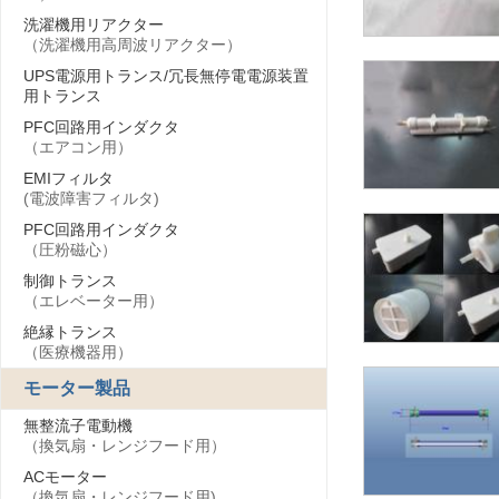
洗濯機用リアクター
（洗濯機用高周波リアクター）
UPS電源用トランス/冗長無停電電源装置
用トランス
PFC回路用インダクタ
（エアコン用）
EMIフィルタ
(電波障害フィルタ)
PFC回路用インダクタ
（圧粉磁心）
制御トランス
（エレベーター用）
絶縁トランス
（医療機器用）
モーター製品
無整流子電動機
（換気扇・レンジフード用）
ACモーター
（換気扇・レンジフード用)